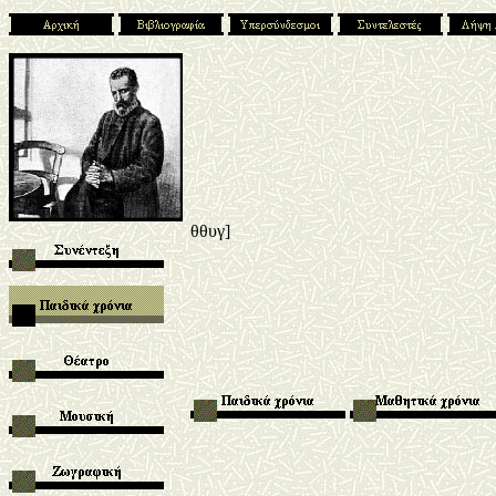
θθυγ]